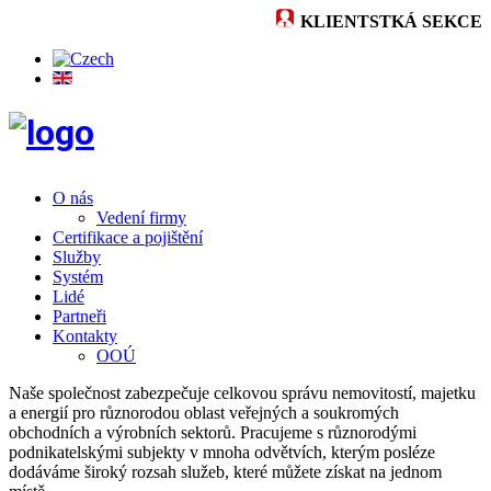
KLIENTSTKÁ SEKCE
O nás
Vedení firmy
Certifikace a pojištění
Služby
Systém
Lidé
Partneři
Kontakty
OOÚ
Naše společnost zabezpečuje celkovou správu nemovitostí, majetku
a energií pro různorodou oblast veřejných a soukromých
obchodních a výrobních sektorů. Pracujeme s různorodými
podnikatelskými subjekty v mnoha odvětvích, kterým posléze
dodáváme široký rozsah služeb, které můžete získat na jednom