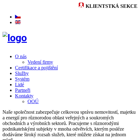
KLIENTSTKÁ SEKCE
O nás
Vedení firmy
Certifikace a pojištění
Služby
Systém
Lidé
Partneři
Kontakty
OOÚ
Naše společnost zabezpečuje celkovou správu nemovitostí, majetku
a energií pro různorodou oblast veřejných a soukromých
obchodních a výrobních sektorů. Pracujeme s různorodými
podnikatelskými subjekty v mnoha odvětvích, kterým posléze
dodáváme široký rozsah služeb, které můžete získat na jednom