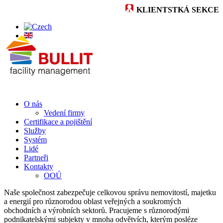
KLIENTSTKÁ SEKCE
O nás
Vedení firmy
Certifikace a pojištění
Služby
Systém
Lidé
Partneři
Kontakty
OOÚ
Naše společnost zabezpečuje celkovou správu nemovitostí, majetku
a energií pro různorodou oblast veřejných a soukromých
obchodních a výrobních sektorů. Pracujeme s různorodými
podnikatelskými subjekty v mnoha odvětvích, kterým posléze