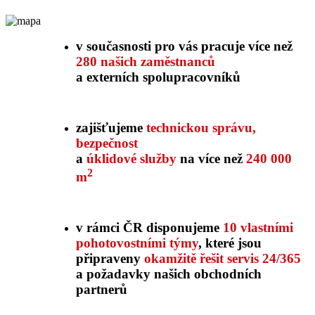
v současnosti pro vás pracuje více než
280 našich zaměstnanců
a externích spolupracovníků
zajišťujeme
technickou správu,
bezpečnost
a
úklidové služby
na více než
240 000
2
m
v rámci ČR disponujeme
10 vlastními
pohotovostními týmy
, které jsou
připraveny
okamžitě řešit servis 24/365
a požadavky našich obchodních
partnerů