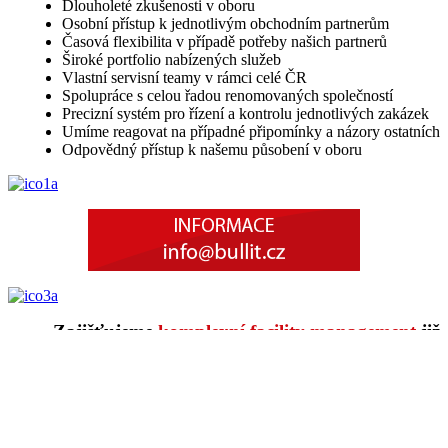
Dlouholeté zkušenosti v oboru
Osobní přístup k jednotlivým obchodním partnerům
Časová flexibilita v případě potřeby našich partnerů
Široké portfolio nabízených služeb
Vlastní servisní teamy v rámci celé ČR
Spolupráce s celou řadou renomovaných společností
Precizní systém pro řízení a kontrolu jednotlivých zakázek
Umíme reagovat na případné připomínky a názory ostatních
Odpovědný přístup k našemu působení v oboru
Zajišťujeme
komplexní facility management
již
na
86 místech
v ČR