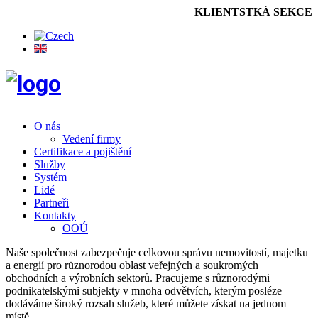
KLIENTSTKÁ SEKCE
O nás
Vedení firmy
Certifikace a pojištění
Služby
Systém
Lidé
Partneři
Kontakty
OOÚ
Naše společnost zabezpečuje celkovou správu nemovitostí, majetku
a energií pro různorodou oblast veřejných a soukromých
obchodních a výrobních sektorů. Pracujeme s různorodými
podnikatelskými subjekty v mnoha odvětvích, kterým posléze
dodáváme široký rozsah služeb, které můžete získat na jednom
místě.